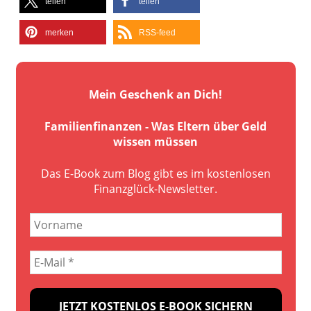
teilen
teilen
merken
RSS-feed
Mein Geschenk an Dich!
Familienfinanzen - Was Eltern über Geld
wissen müssen
Das E-Book zum Blog gibt es im kostenlosen
Finanzglück-Newsletter.