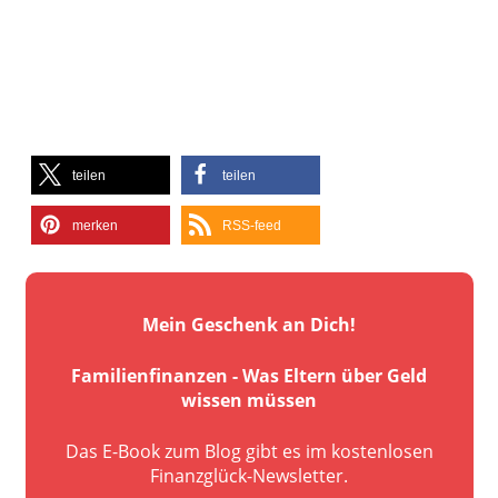
teilen
teilen
merken
RSS-feed
Mein Geschenk an Dich!
Familienfinanzen - Was Eltern über Geld
wissen müssen
Das E-Book zum Blog gibt es im kostenlosen
Finanzglück-Newsletter.