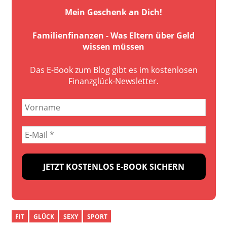
Mein Geschenk an Dich!
Familienfinanzen - Was Eltern über Geld
wissen müssen
Das E-Book zum Blog gibt es im kostenlosen
Finanzglück-Newsletter.
FIT
GLÜCK
SEXY
SPORT