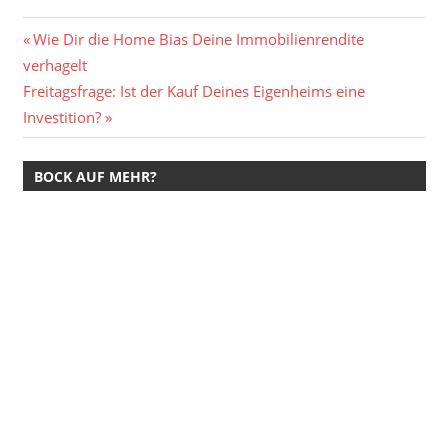
Beitragsnavigation
Vorheriger
Wie Dir die Home Bias Deine Immobilienrendite
Beitrag:
verhagelt
Nächster
Freitagsfrage: Ist der Kauf Deines Eigenheims eine
Beitrag:
Investition?
BOCK AUF MEHR?