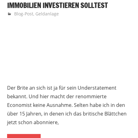
IMMOBILIEN INVESTIEREN SOLLTEST
17. Januar 2018
Finanzglück
Blog-Post
,
Geldanlage
Der Brite an sich ist ja für sein Understatement
bekannt. Und hier macht der renommierte
Economist keine Ausnahme. Selten habe ich in den
über 15 Jahren, in denen ich das britische Blättchen
jetzt schon abonniere,