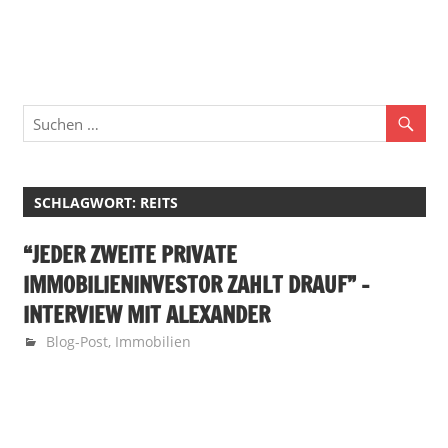
Zum
Finan
Inhalt
springen
Familie
·
Geld
·
SCHLAGWORT:
REITS
Leben
“JEDER ZWEITE PRIVATE
IMMOBILIENINVESTOR ZAHLT DRAUF” –
INTERVIEW MIT ALEXANDER
5. August 2018
Finanzglück
Blog-Post
,
Immobilien