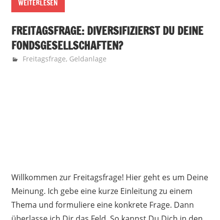
WEITERLESEN
FREITAGSFRAGE: DIVERSIFIZIERST DU DEINE
FONDSGESELLSCHAFTEN?
26. August 2016
Finanzglück
Freitagsfrage
,
Geldanlage
Willkommen zur Freitagsfrage! Hier geht es um Deine
Meinung. Ich gebe eine kurze Einleitung zu einem
Thema und formuliere eine konkrete Frage. Dann
überlasse ich Dir das Feld. So kannst Du Dich in den