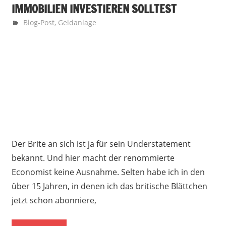
IMMOBILIEN INVESTIEREN SOLLTEST
17. Januar 2018
Finanzglück
Blog-Post
,
Geldanlage
Der Brite an sich ist ja für sein Understatement
bekannt. Und hier macht der renommierte
Economist keine Ausnahme. Selten habe ich in den
über 15 Jahren, in denen ich das britische Blättchen
jetzt schon abonniere,