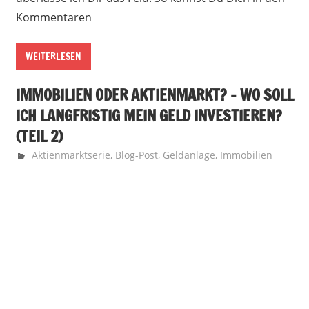
Kommentaren
WEITERLESEN
IMMOBILIEN ODER AKTIENMARKT? – WO SOLL
ICH LANGFRISTIG MEIN GELD INVESTIEREN?
(TEIL 2)
8. November 2015
Finanzglück
Aktienmarktserie
,
Blog-Post
,
Geldanlage
,
Immobilien