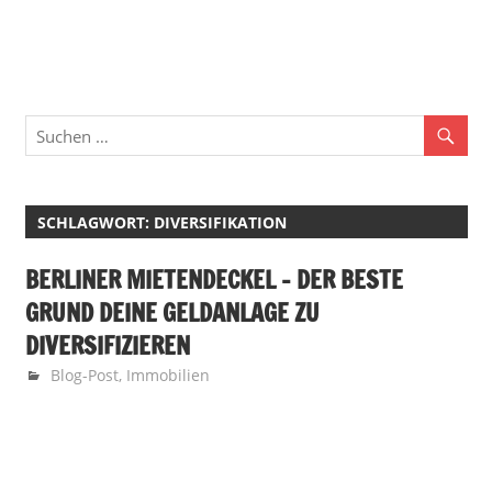
Zum
Finan
Inhalt
springen
Familie
·
Geld
·
SCHLAGWORT:
DIVERSIFIKATION
Leben
BERLINER MIETENDECKEL – DER BESTE
GRUND DEINE GELDANLAGE ZU
DIVERSIFIZIEREN
17. November 2019
Finanzglück
Blog-Post
,
Immobilien