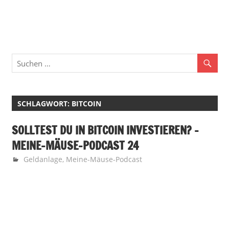
Zum
Finan
Inhalt
springen
Familie
·
Geld
·
SCHLAGWORT:
BITCOIN
Leben
SOLLTEST DU IN BITCOIN INVESTIEREN? –
MEINE-MÄUSE-PODCAST 24
29. Juni 2021
Finanzglück
Geldanlage
,
Meine-Mäuse-Podcast