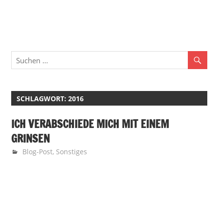
Zum
Finan
Inhalt
springen
Familie
·
Geld
·
SCHLAGWORT:
2016
Leben
ICH VERABSCHIEDE MICH MIT EINEM
GRINSEN
21. Dezember 2016
Finanzglück
Blog-Post
,
Sonstiges